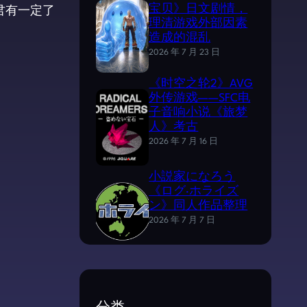
君有一定了
宝贝》日文剧情，
理清游戏外部因素
造成的混乱
2026 年 7 月 23 日
《时空之轮2》AVG
外传游戏——SFC电
子音响小说《旅梦
人》考古
2026 年 7 月 16 日
小説家になろう
《ログ·ホライズ
ン》同人作品整理
2026 年 7 月 7 日