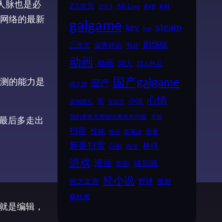
人脉也是必
2.5次元
avg
gal
AR Live
2011
网络的最新
galgame
steam
key
live
剧场版
业界评论
三次元
书评
动画
动画
同人
同人作品
国产galgame
测的能力是
国产
同人展
心情
小说
宅
圣地巡礼
安达充
我的青春恋爱物语果然有问题
手游
，最后多走出
扫雷
投稿
新番
新海诚
推理
新番扫雷
棒球
日剧
杂文
游戏
漫画
读后感
电影
轻小说
野球
轻之文库
魔都
麻枝准
作就是编辑，