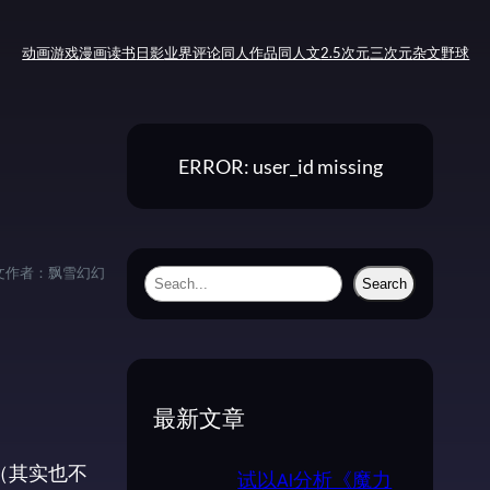
动画
游戏
漫画
读书
日影
业界评论
同人作品
同人文
2.5次元
三次元
杂文
野球
ERROR: user_id missing
文作者：
飘雪幻幻
S
Search
e
a
r
c
最新文章
h
（其实也不
试以AI分析《魔力