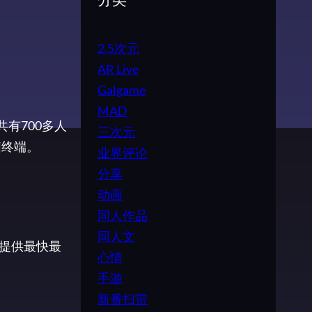
分类
2.5次元
AR Live
Galgame
MAD
共有700多人
三次元
脑终端。
业界评论
分享
动画
同人作品
同人文
提供最快最
心情
手游
新番扫雷