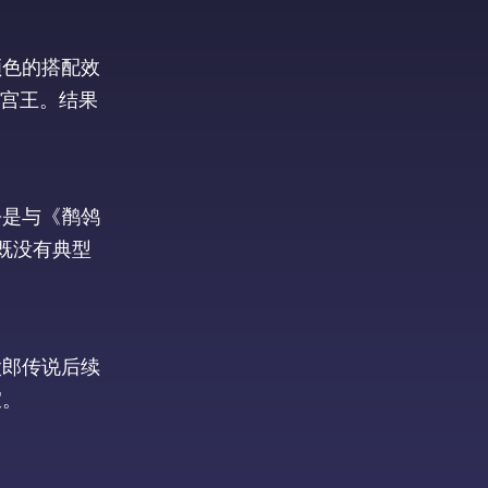
颜色的搭配效
宫王。结果
乎是与《鹡鸰
品既没有典型
太郎传说后续
宜。