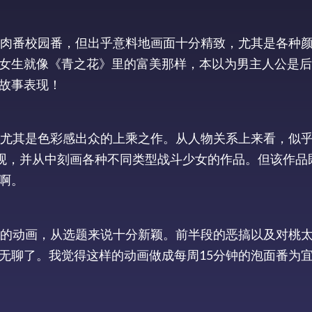
肉番校园番，但出乎意料地画面十分精致，尤其是各种
女生就像《青之花》里的富美那样，本以为男主人公是后
故事表现！
尤其是色彩感出众的上乘之作。从人物关系上来看，似
世界观，并从中刻画各种不同类型战斗少女的作品。但该作
啊。
的动画，从选题来说十分新颖。前半段的恶搞以及对桃
无聊了。我觉得这样的动画做成每周15分钟的泡面番为