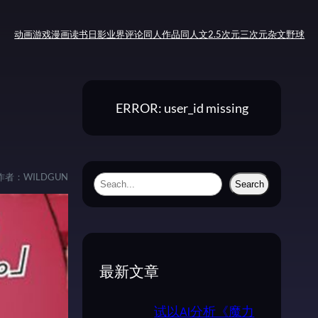
动画
游戏
漫画
读书
日影
业界评论
同人作品
同人文
2.5次元
三次元
杂文
野球
ERROR: user_id missing
作者：
WILDGUN
S
Search
e
a
r
c
最新文章
h
试以AI分析《魔力