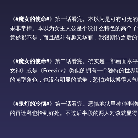
《
#魔女的使命#
》第一话看完。本以为是可有可无的
果非常棒。本以为女主人公是个没什么特色的高个子
竟然都不是，而且战斗有趣又华丽，我很期待之后的
《
#魔女的使命#
》第二话看完。确实是一部画面水平
女神》或是《Freezing》类似的拥有一个独特的
的萌型角色，也没有明显的党争，恐怕难以博得人气
《
#鬼灯的冷彻#
》第一话看完。恶搞地狱里种种事物
的再诠释也恰到好处。不过后半段的两人对谈就显得