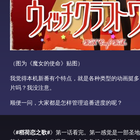
（图为《魔女的使命》贴图）
我觉得本机新番有个特点，就是各种类型的动画挺多
片吗？我没注意。
顺便一问，大家都是怎样管理追番进度的呢？
《
#稻荷恋之歌#
》第一话看完。第一感觉是一部圣地