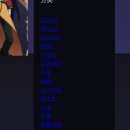
分类
2.5次元
AR Live
Galgame
MAD
三次元
业界评论
分享
动画
同人作品
同人文
心情
手游
新番扫雷