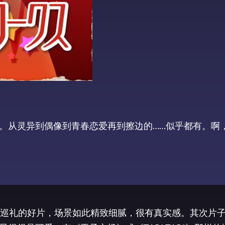
。从灵异到偶像到青春恋爱再到擦边的……似乎都有。啊
巡礼的好片，场景如此精致细腻，很有真实感。其次片