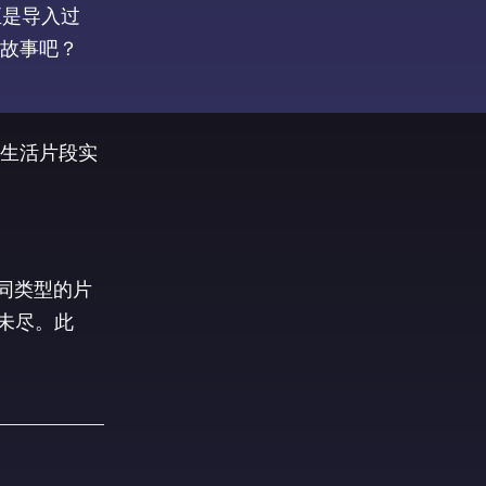
至是导入过
故事吧？
生活片段实
同类型的片
未尽。此