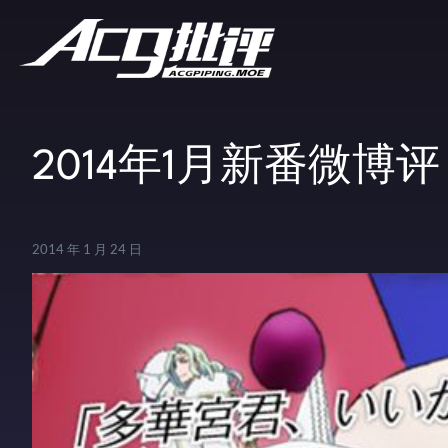
2014年1月新番微博评
2014 年 1 月 24 日