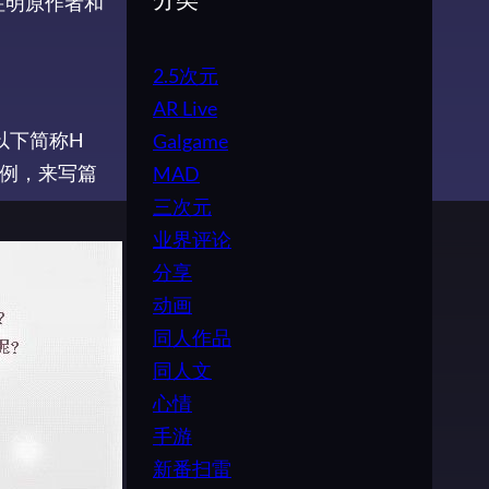
注明原作者和
分类
2.5次元
AR Live
以下简称H
Galgame
惯例，来写篇
MAD
三次元
业界评论
分享
动画
同人作品
同人文
心情
手游
新番扫雷