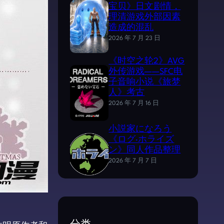
宝贝》日文剧情，
理清游戏外部因素
造成的混乱
2026 年 7 月 23 日
《时空之轮2》AVG
外传游戏——SFC电
子音响小说《旅梦
人》考古
2026 年 7 月 16 日
小説家になろう
《ログ·ホライズ
ン》同人作品整理
2026 年 7 月 7 日