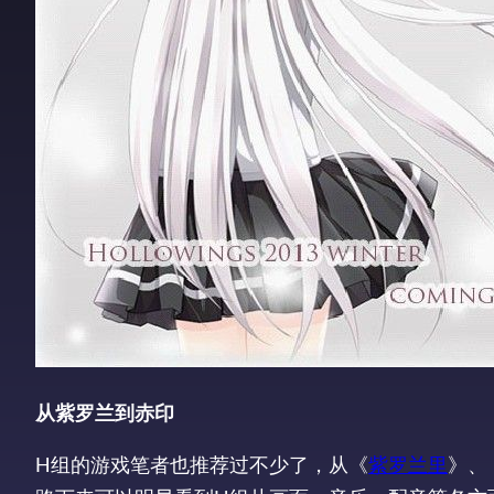
从紫罗兰到赤印
H组的游戏笔者也推荐过不少了，从《
紫罗兰里
》、