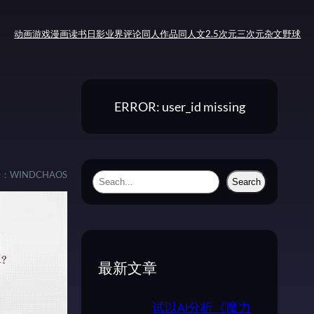
动画
游戏
漫画
读书
日影
业界评论
同人作品
同人文
2.5次元
三次元
杂文
野球
ERROR: user_id missing
者：
WINDCHAOS
S
Search
e
a
r
c
最新文章
h
试以AI分析《魔力