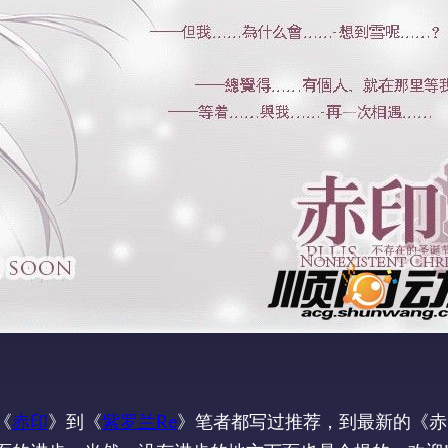
《
赤印
》到《
紫罗兰Re
》笔者都写过推荐，到最新的《赤印