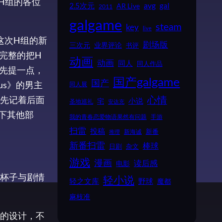
H组的各位
2.5次元
avg
gal
AR Live
2011
galgame
steam
key
live
这次H组的新
剧场版
业界评论
三次元
书评
完整的把H
动画
动画
同人
同人作品
只先提一点，
国产galgame
国产
us》的男主
同人展
心情
先记着后面
小说
宅
圣地巡礼
安达充
下其他部
我的青春恋爱物语果然有问题
手游
扫雷
投稿
新番
新海诚
推理
新番扫雷
棒球
日剧
杂文
游戏
漫画
读后感
电影
杯子与剧情
轻小说
野球
轻之文库
魔都
麻枝准
的设计，不