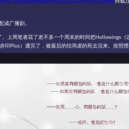
http://acg.shunwang.com/2014/0226/42447.shtml
转载
备配成广播剧。
上周笔者花了差不多一个周末的时间把Hollowings（
称赤印Plus）通完了，被最后的结局虐的死去活来。按照