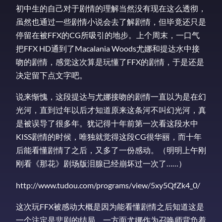
初中生的自己对于剧情的理解当然没有现在这么透彻，
虽然也通过一些剧情小说会去了解剧情，但毕竟还只是
停留在被FFX的CG所吸引的地步。上个周末，一口气
把FFX HD通到了Macalania Woods尤娜和提达水中接
吻的剧情，感觉这次算是玩懂了FFX的剧情，于是还是
决定留下点文字吧。
说来惭愧，这段提达与尤娜接吻的剧情一直以为是在幻
光河，直到过年以后才知道原来这条河不叫幻光河，真
是被误导了很多年。犹记得十年前第一次看这段水中
KISS剧情的时候，唯独就觉得这段CG很华丽，而十年
后能看懂剧情了之后，又多了一份感动。（明明上午刚
刚看《那花》剧场版泪腺已经崩坏过一次了……）
http://www.tudou.com/programs/view/5xy5QfZk4_0/
这次玩FFX被感动大概是因为能看懂剧情之后知道这是
一个注定是悲剧的结局，一方面尤娜作为召唤师背负着