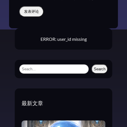
ERROR: user_id missing
S
Search
e
a
r
c
最新文章
h