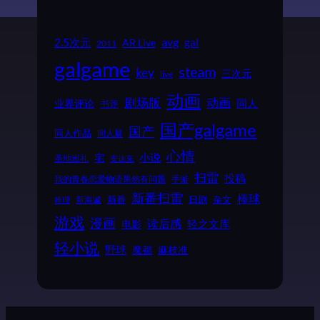
2.5次元
avg
gal
AR Live
2011
galgame
steam
key
三次元
live
动画
动画
剧场版
同人
业界评论
书评
国产galgame
国产
同人作品
同人展
心情
小说
宅
圣地巡礼
安达充
扫雷
投稿
我的青春恋爱物语果然有问题
手游
新番扫雷
棒球
新番
日剧
杂文
新海诚
推理
游戏
漫画
读后感
电影
轻之文库
轻小说
野球
魔都
麻枝准