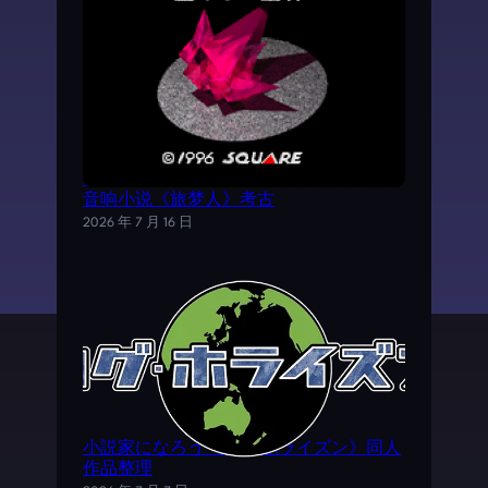
《时空之轮2》AVG外传游戏——SFC电子
音响小说《旅梦人》考古
2026 年 7 月 16 日
小説家になろう《ログ·ホライズン》同人
作品整理