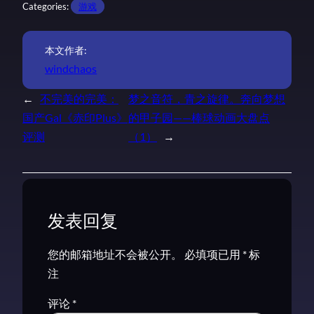
Categories:
游戏
本文作者:
windchaos
←
不完美的完美：
梦之音符，青之旋律。奔向梦想
国产Gal《赤印Plus》
的甲子园——棒球动画大盘点
评测
（1）
→
发表回复
您的邮箱地址不会被公开。
必填项已用
*
标
注
评论
*