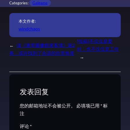
Categories:
Galgame
本文作者:
windchaos
[投稿]不仅仅是爱
←
读《唐草圖書館來客簿》第2
好，也不仅仅是工作
卷，或许找到了合适的欣赏角度
→
发表回复
您的邮箱地址不会被公开。
必填项已用
*
标
注
评论
*