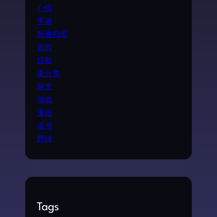
心情
手游
新番扫雷
新闻
日影
未分类
杂文
游戏
漫画
读书
野球
Tags