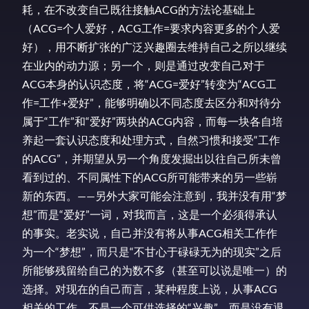
耗，在不改变自己既往接触ACG的方法论基础上
（ACG=个人爱好，ACG工作=要求内容更多的个人爱
好），用不断扩张的广泛兴趣圈去维持自己之所以继续
在业内的动力源；另一个，则是通过改变自己对于
ACG本身的认识态度，将“ACG=爱好”转变为“ACG工
作=工作+爱好”，能够明确以不同态度去区分和对待分
属于“工作”和“爱好”两块的ACG内容，而每一块各自培
养起一套认识态度和处理方式，自然习惯和接受“工作
的ACG”，并期望从另一个角度发掘出以往自己所未曾
看到过的、不同属性下的ACG所可能带来的另一些崭
新的东西。——另外大家可能会注意到，我并没有用“梦
想”而是“爱好”一词，对我而言，这是一个必须得承认
的事实。老实说，自己并没有将从事ACG相关工作作
为一个“梦想”，而只是“不甘心于碌碌无为的现实”之后
所能够残留给自己的为数不多（甚至可以说是唯一）的
选择。对现在的自己而言，某种程度上说，从事ACG
相关的工作，不是一个可供选择的“兴趣”，而是没有退