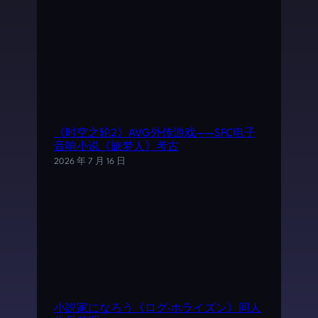
《时空之轮2》AVG外传游戏——SFC电子
音响小说《旅梦人》考古
2026 年 7 月 16 日
小説家になろう《ログ·ホライズン》同人