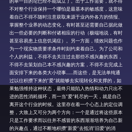
的单一目的论已经不能成立了。出于工作需要，就不得
不对整个行业保持一个哪怕是最基本的敏感度，这意味
着自己不得不随时注意获取来源于业内外各方的情报、
掌握整个业界的动态变化，有时甚至还需要自己据此做
出一些必要的判断和付诸相应的行动（极端地说，有时
甚至容易患上信息饥渴症）。另一方面，绩效问题也作
为一个现实物质要求条件时刻约束着自己。为了公司和
个人的利益，不得不去关注过去那些不感兴趣的东西，
不得不去策划自己本不感兴趣的方案，不得不去完成上
面安排下来的各类大小琐事……而这些，是无法单纯通
过以往积攒下来的“爱”就能够去实现转化和支撑的，如
果勉强维持这种状态，最终只能陷入热情和动力只出不
进的恶性消耗循环，而一当“爱”耗尽的一天，就是自己
离开这个行业的时候。这里存在着一个心态上的定位调
整，大致上又可分为两个方向：一个是通过将这些原本
只是工作要求而以往并不感冒的东西渐渐培养为自己新
的兴趣点，通过不断地积攒“新爱”去抵消“旧爱”的消