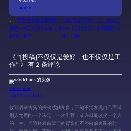
admin
←
恋爱少女褪去懵懂的
[投稿]车轮下独一无二的虫子
外壳——日本同人Gal《想
——《车轮之国，向日葵的少
瞬谱》推荐
女》总评
→
《 “[投稿]不仅仅是爱好，也不仅仅是工
作” 》 有 2 条评论
windchaos
2016 年 2 月 10 日
收到后辈古落的投稿感触良多，不知不觉发现自己面试
别人之后的一个决定，一次引荐，或许就能改变一个人
的一生。当追逐着前辈们的背影们不停向前奔跑的时
候，稍微放慢一下脚步，发现自己身后竟多了这么多追