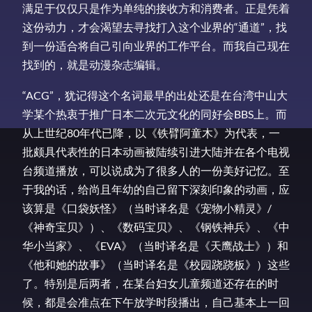
满足于仅仅只是作为单纯的接收方和消费者。正是凭着
这份动力，才会渴望去寻找打入这个业界的“通道”，找
到一份适合将自己引向业界的工作平台。而我自己现在
找到的，就是动漫杂志编辑。
“ACG”，犹记得这个名词最早的出处还是在台湾中山大
学某个热衷于推广日本二次元文化的同好会BBS上。而
从上世纪80年代已降，以《铁臂阿童木》为代表，一
批颇具代表性的日本动画被陆续引进大陆并在各个电视
台频道播放，可以说成为了很多人的一份美好记忆。至
于我的话，给尚且年幼的自己留下深刻印象的动画，应
该算是《口袋妖怪》（当时译名是《宠物小精灵》/
《神奇宝贝》）、《数码宝贝》、《钢铁神兵》、《中
华小当家》、《EVA》（当时译名是《天鹰战士》）和
《他和她的故事》（当时译名是《校园跷跷板》）这些
了。特别是后两者，在某台妇女儿童频道还存在的时
候，都是会准点在下午放学时段播出，自己基本上一回