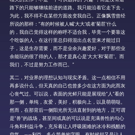
路下的只能够继续前进的道路。我只能沿着它走下去，
为此，我不得不在某些方面改变我自己。正像飘雪曾经
所说的那样：“有的时候被人喊‘大大’或者‘菊苣’什么
的，我自己觉得这样的称呼不适合我，毕竟一个要靠这
个吃饭的人，在这行里总归得混出点名堂来才能过日
子，这是生存需要，而不是业余兴趣爱好，对于那些业
余能玩的很了得的人，那才是真心是‘大大’和‘菊苣’。而
我们，不过是努力工作而已。”
其二，对业界的理想认知与现实矛盾。这一点相信不用
再多说什么，但天真的自己也曾多少在这方面为此而灰
心丧气过。可以说，表面的光鲜只能是展现给“人”看的
那一侧，单纯，友爱，美好，积极向上，以及萌萌哒。
然而，在那背后一侧阳光所无法直射到的地方，正可谓
是“兽”的战场，甚至间或真的可以说是充满兽性的勾心
斗角和利益斗争，充斥着让人呼吸困难的冰冷和残酷的
空气。——利益，多么简单的字眼，有时候却又是让人