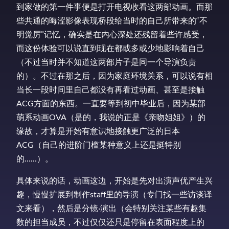
到家做的第一件事便是打开电视收看这两部动画。而那
些共通的晦涩影像表现桥段给当时的自己所带来的“不
明觉厉”记忆，确实是在内心深处还残留着些许感受，
而这份体验可以说直到现在都或多或少地影响着自己
（不过当时并不知道这两部片子是同一个导演负责
的）。不过在那之后，因为家庭环境关系，可以说有相
当长一段时间里自己都没有再看过动画、甚至是接触
ACG方面的东西。一直要等到初中毕业后，因为某部
萌系动画OVA（是的，我说的正是《亲吻姐姐》）的
缘故，才算是开始有意识地接触更广泛的日本
ACG（自己的进阶门槛某种意义上还是挺特别
的……）。
具体来说的话，动画这边，开始是先对出演声优产生兴
趣，慢慢扩展到制作staff里的导演（专门找一些访谈译
文来看），然后是分镜·演出（会特别关注某些有趣集
数的担当成员，不过仅仅还只是停留在表面程度上的