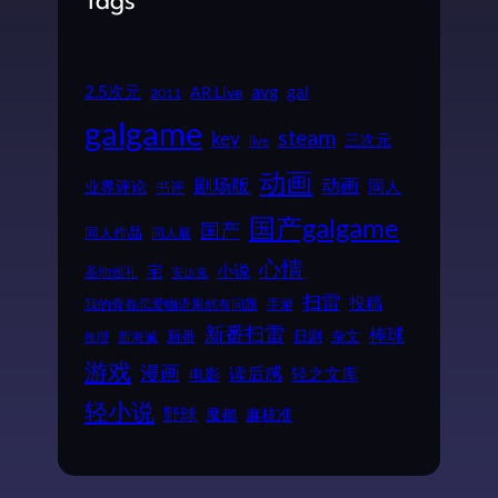
Tags
2.5次元
avg
gal
AR Live
2011
galgame
steam
key
三次元
live
动画
动画
剧场版
同人
业界评论
书评
国产galgame
国产
同人作品
同人展
心情
小说
宅
圣地巡礼
安达充
扫雷
投稿
我的青春恋爱物语果然有问题
手游
新番扫雷
棒球
新番
日剧
杂文
新海诚
推理
游戏
漫画
读后感
电影
轻之文库
轻小说
野球
魔都
麻枝准