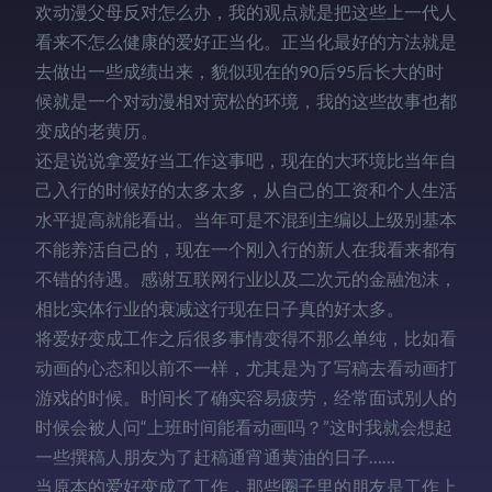
欢动漫父母反对怎么办，我的观点就是把这些上一代人
看来不怎么健康的爱好正当化。正当化最好的方法就是
去做出一些成绩出来，貌似现在的90后95后长大的时
候就是一个对动漫相对宽松的环境，我的这些故事也都
变成的老黄历。
还是说说拿爱好当工作这事吧，现在的大环境比当年自
己入行的时候好的太多太多，从自己的工资和个人生活
水平提高就能看出。当年可是不混到主编以上级别基本
不能养活自己的，现在一个刚入行的新人在我看来都有
不错的待遇。感谢互联网行业以及二次元的金融泡沫，
相比实体行业的衰减这行现在日子真的好太多。
将爱好变成工作之后很多事情变得不那么单纯，比如看
动画的心态和以前不一样，尤其是为了写稿去看动画打
游戏的时候。时间长了确实容易疲劳，经常面试别人的
时候会被人问“上班时间能看动画吗？”这时我就会想起
一些撰稿人朋友为了赶稿通宵通黄油的日子……
当原本的爱好变成了工作，那些圈子里的朋友是工作上