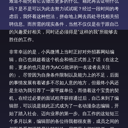
难道不能凭着它去做出更多的什么、藉此再去证明什么
吗？是不是可以为此去努力试试呢？经过一段时间的考
虑后，我怀着这种想法，拼命地上网去四处寻找相关招
聘信息。而所需的现实条件，当然不仅仅是在于跟自己
的兴趣爱好相关，同时还必须得是“这样的我”所能够去
胜任的工作。
非常幸运的是，小风微博上当时正好对外招募网站编
辑，自己也就趁着这个机会和他正式答上了话（在这之
前，更多的也只是作为ACG批评的一名读者去关注
的）。尽管因为自身条件限制以及能力上的不足，后面
的事情发展有着诸多不尽如人意的地方，但最终小风还
是主动为我引荐了一家平媒单位，而借着这个宝贵的契
机，在经过必要的面试程序获得通过后，自己来到了编
辑部，可以说是就此正式成为了一名动漫杂志编辑，开
始了踏入社会、迈向业界的第一步。自工作的这短短三
个多月以来，编辑部的各位待我都很友善，成员之间的