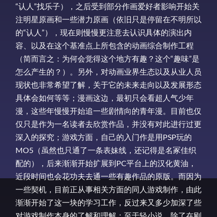
“认人”找乐子），之后受到部分作画爱好者影响开始关
注明星原画和一些潜力原画（依旧只是停留在不明所以
的“认人”），现在则慢慢更注意去认识具体的演出内
容、以及在这个基准点上所包含的动画综合制作工程
（简而言之：为何会觉得这个地方有趣？这个“趣味”是
怎么产生的？）。另外，对动画业界生态以及从业人员
现状也非常希望了解，关于它的未来走向以及发展形态
具体会如何等等；漫画这边，最初只会看超人气少年
漫，这些年慢慢开始追一些剧情向的青年漫。目前也仅
仅只是作为一名读者去欣赏作品，并没有对此进行过更
深入的探究；游戏方面，自己的入门作是用PSP玩的
MO5（虽然也只通了一条表妹线，还记得是名冢佳织
配的），后来渐渐开始扩展到PC平台上的汉化黄油，
近段时间也会花功夫去通一些有趣作品的原版。而因为
一些契机，目前正从事相关方面的同人游戏制作，由此
渐渐开始了这一块的学习工作，反过来又多少加深了些
对游戏制作本身的了解和理解；至于轻小说，除了在刚