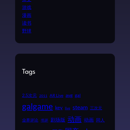
游戏
漫画
读书
野球
Tags
2.5次元
avg
gal
AR Live
2011
galgame
steam
key
三次元
live
动画
动画
剧场版
同人
业界评论
书评