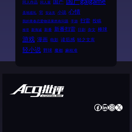
国产galgame
国产
同人作品
同人展
心情
小说
宅
圣地巡礼
安达充
扫雷
投稿
我的青春恋爱物语果然有问题
手游
新番扫雷
棒球
新番
日剧
杂文
新海诚
推理
游戏
漫画
读后感
电影
轻之文库
轻小说
野球
魔都
麻枝准
#
#
#
#