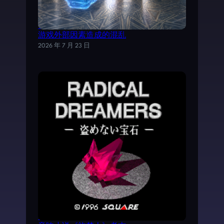
试以AI分析《魔力宝贝》日文剧情，理清
游戏外部因素造成的混乱
2026 年 7 月 23 日
《时空之轮2》AVG外传游戏——SFC电子