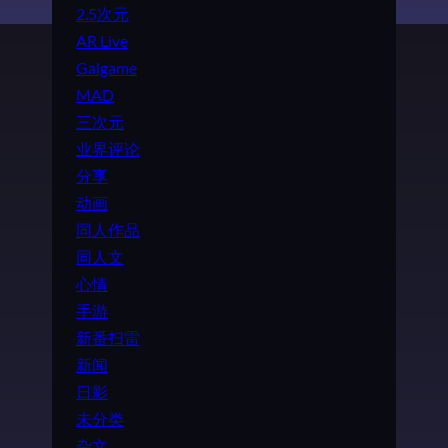
2.5次元
AR Live
Galgame
MAD
三次元
业界评论
分享
动画
同人作品
同人文
心情
手游
新番扫雷
新闻
日影
未分类
杂文