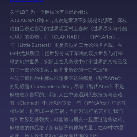
关于LB作为一个麻枝吹有自己的看法
从CLANNAD到LB与其说是童话不如说是幻想吧。麻枝
准自己说过自己的世界观受村上春树《世界尽头与冷酷
仙境》的影响，而《CLANNAD》、《智代After》、
与《Little Busters!》更是典型的二元论的世界观。在
LB中尤其明显，把世界分成了车祸的现实世界与打棒
球的幻想世界，实际上在几条线中对于世界的真相已经
有了一部分的提示，而并非所说的一口气反转。
在这三部作品中麻枝准想要表达的都是《智代After》
的副标题It’s a wonderful life，尽管《智代After》不是
麻枝准亲自写的。我们人生中会遇到无数挫折与苦难，
有《Clannad》中朋也的丧妻，有《智代After》中的轮
椅结局，也有LB中的车祸，当面对这样的苦难时我们
精神世界足够强大，就能够与朋友一起度过这些劫难。
麻枝准的作品给了所有键子精神与力量，在AB中亦是
如此。所以这也是我们喜欢麻枝准的原因。