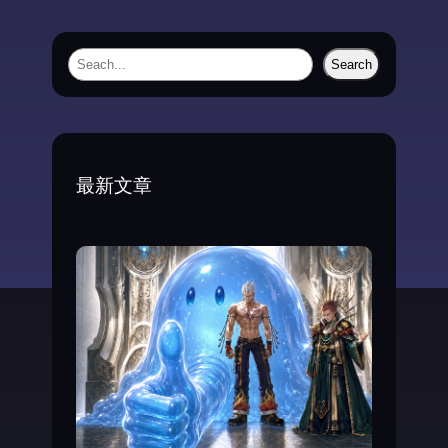
S
Search
e
a
r
c
最新文章
h