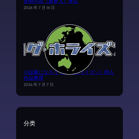
音响小说《旅梦人》考古
2026 年 7 月 16 日
小説家になろう《ログ·ホライズン》同人
作品整理
2026 年 7 月 7 日
分类