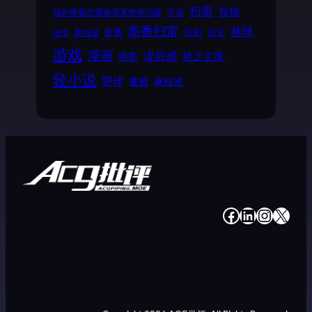
扫雷
投稿
我的青春恋爱物语果然有问题
手游
新番扫雷
棒球
新番
日剧
杂文
新海诚
推理
游戏
漫画
读后感
电影
轻之文库
轻小说
野球
魔都
麻枝准
#
#
#
#