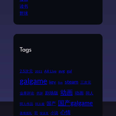
读书
野球
Tags
2.5次元
avg
gal
AR Live
2011
galgame
steam
key
三次元
live
动画
动画
剧场版
同人
业界评论
书评
国产galgame
国产
同人作品
同人展
心情
小说
宅
圣地巡礼
安达充