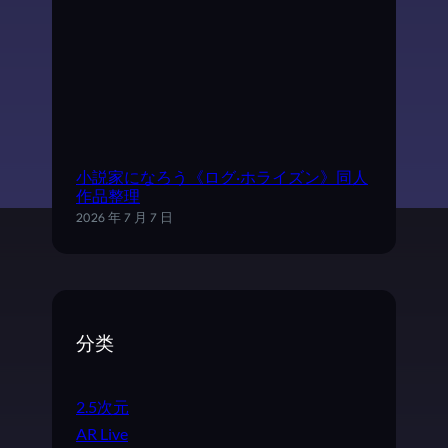
小説家になろう《ログ·ホライズン》同人
作品整理
2026 年 7 月 7 日
分类
2.5次元
AR Live