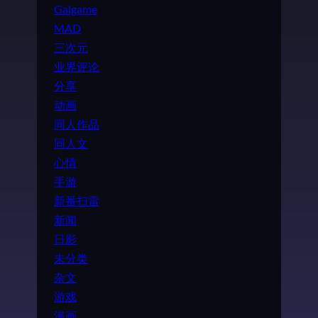
Galgame
MAD
三次元
业界评论
分享
动画
同人作品
同人文
心情
手游
新番扫雷
新闻
日影
未分类
杂文
游戏
漫画