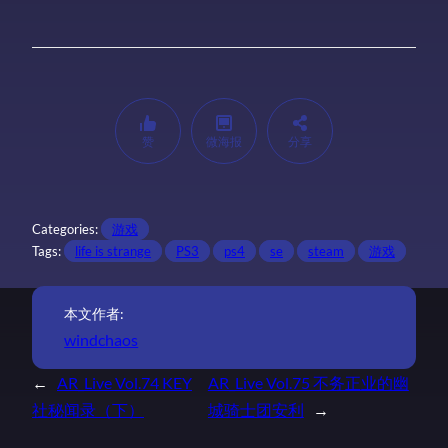
赞
微海报
分享
Categories:
游戏
Tags:
life is strange
PS3
ps4
se
steam
游戏
本文作者:
windchaos
←
AR_Live Vol.74 KEY
AR_Live Vol.75 不务正业的幽
社秘闻录（下）
城骑士团安利
→