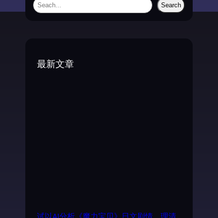
S
Search
e
a
r
c
最新文章
h
试以AI分析《魔力宝贝》日文剧情，理清