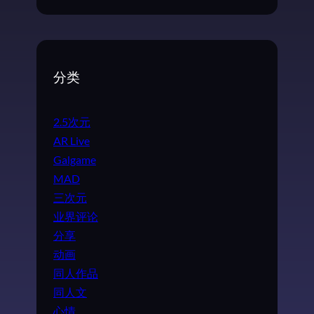
分类
2.5次元
AR Live
Galgame
MAD
三次元
业界评论
分享
动画
同人作品
同人文
心情