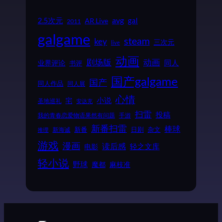
2.5次元
avg
gal
AR Live
2011
galgame
steam
key
三次元
live
动画
动画
剧场版
同人
业界评论
书评
国产galgame
国产
同人作品
同人展
心情
小说
宅
圣地巡礼
安达充
扫雷
投稿
我的青春恋爱物语果然有问题
手游
新番扫雷
棒球
新番
日剧
杂文
新海诚
推理
游戏
漫画
读后感
电影
轻之文库
轻小说
野球
魔都
麻枝准