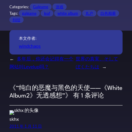
Categories:
Galgame
游戏
Tags:
galgame
leaf
white album
丸户
白色相册
纠结
本文作者:
windchaos
←
多年后，你还会记得有一个
世界の真実、そして
网站叫Levelup吗？
ぼくたちは
→
《“纯白的恶魔与黑色的天使——《White
Album2》无透感想”》 有 1 条评论
skhx
2011 年 1 月 11 日