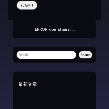
ERROR: user_id missing
S
Search
e
a
r
c
最新文章
h