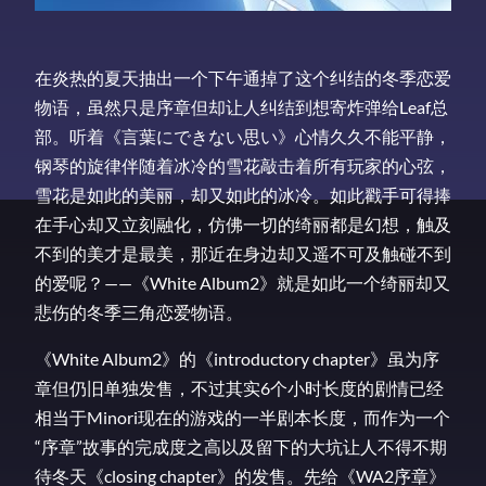
在炎热的夏天抽出一个下午通掉了这个纠结的冬季恋爱
物语，虽然只是序章但却让人纠结到想寄炸弹给Leaf总
部。听着《言葉にできない思い》心情久久不能平静，
钢琴的旋律伴随着冰冷的雪花敲击着所有玩家的心弦，
雪花是如此的美丽，却又如此的冰冷。如此戳手可得捧
在手心却又立刻融化，仿佛一切的绮丽都是幻想，触及
不到的美才是最美，那近在身边却又遥不可及触碰不到
的爱呢？——《White Album2》就是如此一个绮丽却又
悲伤的冬季三角恋爱物语。
《White Album2》的《introductory chapter》虽为序
章但仍旧单独发售，不过其实6个小时长度的剧情已经
相当于Minori现在的游戏的一半剧本长度，而作为一个
“序章”故事的完成度之高以及留下的大坑让人不得不期
待冬天《closing chapter》的发售。先给《WA2序章》