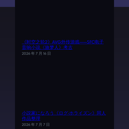
《时空之轮2》AVG外传游戏——SFC电子
音响小说《旅梦人》考古
2026 年 7 月 16 日
小説家になろう《ログ·ホライズン》同人
作品整理
2026 年 7 月 7 日