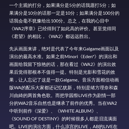
一个主观的打分，如果满分是5分的话我愿打5分；如
果满分是10分的话那一定是10分；如果满分是100分的
话我会毫不犹豫给出100分。总之，在我的心目中
《WA2序章》已经得到了如此高的评价。甚至觉得同
《君望》的相比，《WA2》都远远胜出。
先从画面来讲，绝对是代表了今年来Galgame画面以及
演出的最高水准。如果之前Minori《Eden*》的演出和
画面给我留下惊艳的话，那在看过《WA2》的演出效
果后觉得那根本不值得一提。特别是光影和雪花的效
果，让人忘记了这是一款Galgame。音乐方面相信动画
版WA的配乐大家都还记忆犹新，特别是绪方理奈和森
川由綺的两首角色歌。而把学园祭LIVE作为剧情一部
分的WA2音乐自然也是继承了前作的优秀。当在WA2
中听到前作《深爱》、《WHITE ALBUM》、
《SOUND OF DESTINY》的时候很多人都是泪流满面
吧。LIVE的演出方面，什么凉宫的LIVE，AB的LIVE在