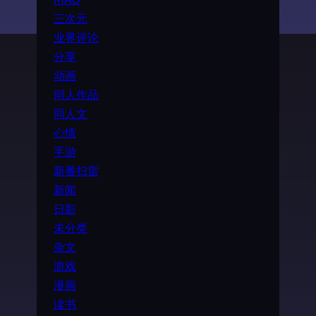
三次元
业界评论
分享
动画
同人作品
同人文
心情
手游
新番扫雷
新闻
日影
未分类
杂文
游戏
漫画
读书