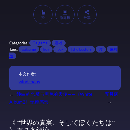
赞
微海报
分享
Categories:
Galgame
游戏
Tags:
galgame
key
lbex
little busters
泣
麻枝
准
本文作者:
windchaos
←
纯白的恶魔与黑色的天使——《White
五月病
Album2》无透感想
→
《 “世界の真実、そしてぼくたちは”