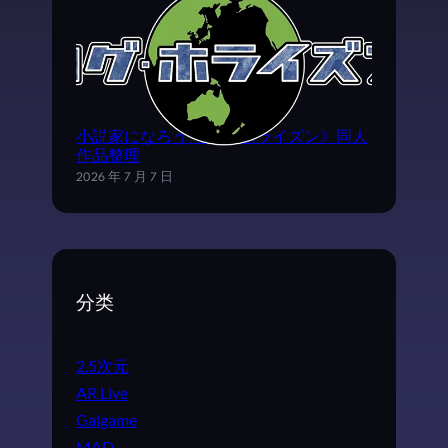
小説家になろう《ログ·ホライズン》同人
作品整理
2026 年 7 月 7 日
分类
2.5次元
AR Live
Galgame
MAD