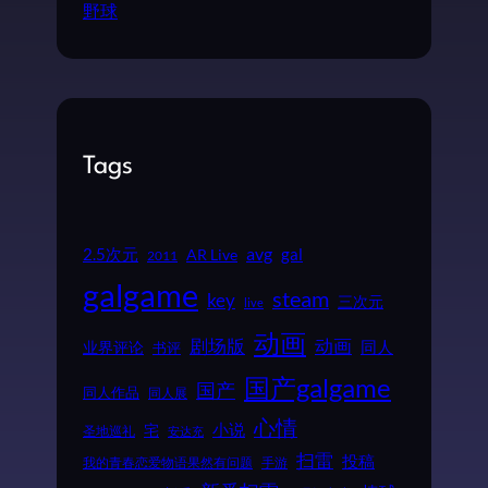
野球
Tags
2.5次元
avg
gal
AR Live
2011
galgame
steam
key
三次元
live
动画
动画
剧场版
同人
业界评论
书评
国产galgame
国产
同人作品
同人展
心情
小说
宅
圣地巡礼
安达充
扫雷
投稿
我的青春恋爱物语果然有问题
手游