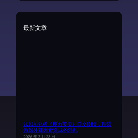
a
r
c
最新文章
h
试以AI分析《魔力宝贝》日文剧情，理清
游戏外部因素造成的混乱
2026 年 7 月 23 日