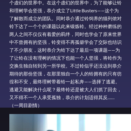
个虚幻的世界中。在这个虚幻的世界中，为了能够让铃
和理树学会坚强，恭介成立了Little Busters——这个为
了解散而成立的团队。同时恭介通过铃饲养的猫列侬对
铃下达了一个个的课题以此来锻炼铃。经过种种磨练的
两人之间不仅仅有着爱的羁绊，同时也学会了原来世界
中不曾拥有的坚强，铃变得不再孤僻学会了交际也结识
了不少朋友，这时恭介为铃下达了最后一项课题——为
了让铃在没有理树的情况下也能一个人坚强，将铃作为
交换生独自转到另一所学校。不过铃似乎还没达到恭介
期待的那份坚强，在那里独自一个人的铃拥有的只有彷
徨和不安，最终理树带着铃一起私奔——选择了逃避。
逃避又能解决什么呢？最终铃还是被大人们抓了回去，
又不得不一个人承受孤独，恭介的计划适得其反……
（一周目剧情）