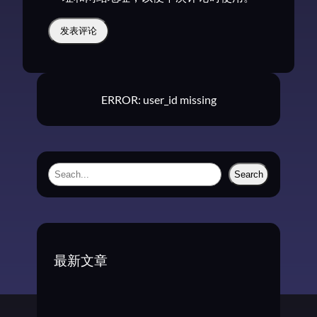
ERROR: user_id missing
S
Search
e
a
r
c
最新文章
h