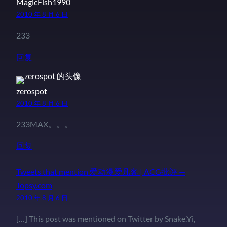
MagicFish1990
2010 年 8 月 6 日
233
回复
zerospot
2010 年 8 月 6 日
233MAX。。。
回复
Tweets that mention 爱动漫爱凡客 | ACG批评 —
Topsy.com
2010 年 8 月 6 日
[…] This post was mentioned on Twitter by Snake.Yi,