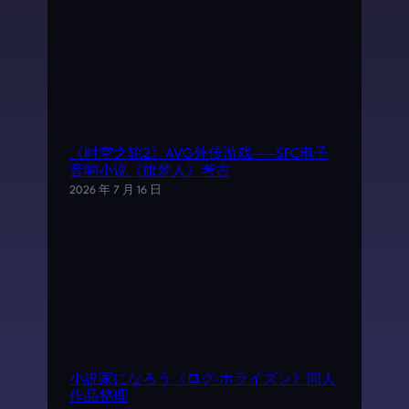
《时空之轮2》AVG外传游戏——SFC电子
音响小说《旅梦人》考古
2026 年 7 月 16 日
小説家になろう《ログ·ホライズン》同人
作品整理