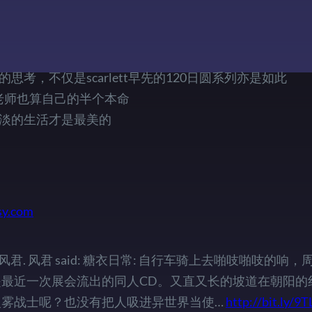
考，不仅是scarlett早先的120日圆系列亦是如此
老师也算自己的半个本命
淡的生活才是最美的
y.com
tter by 流河, 风君. 风君 said: 糖衣日常: 自行车骑上去啪吱啪吱
最近一次展会流出的同人CD。又直又长的坡道在朝阳的
火雾战士呢？也没有把人吸进异世界当使…
http://bit.ly/9