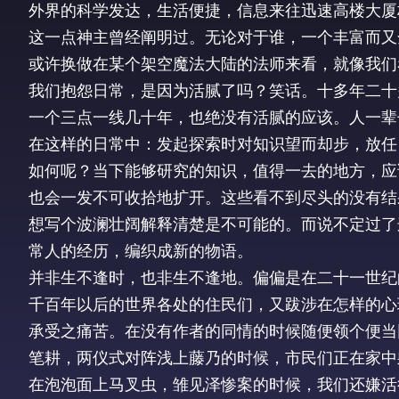
外界的科学发达，生活便捷，信息来往迅速高楼大厦
这一点神主曾经阐明过。无论对于谁，一个丰富而又
或许换做在某个架空魔法大陆的法师来看，就像我们
我们抱怨日常，是因为活腻了吗？笑话。十多年二十
一个三点一线几十年，也绝没有活腻的应该。人一辈
在这样的日常中：发起探索时对知识望而却步，放任
如何呢？当下能够研究的知识，值得一去的地方，应
也会一发不可收拾地扩开。这些看不到尽头的没有结
想写个波澜壮阔解释清楚是不可能的。而说不定过了
常人的经历，编织成新的物语。
并非生不逢时，也非生不逢地。偏偏是在二十一世纪
千百年以后的世界各处的住民们，又跋涉在怎样的心
承受之痛苦。在没有作者的同情的时候随便领个便当
笔耕，两仪式对阵浅上藤乃的时候，市民们正在家中
在泡泡面上马叉虫，雏见泽惨案的时候，我们还嫌活