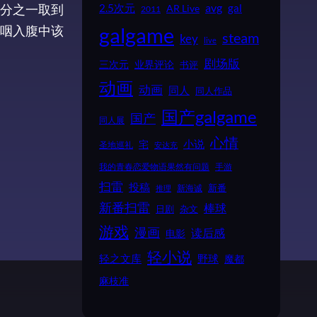
2.5次元
avg
gal
分之一取到
AR Live
2011
galgame
咽入腹中该
steam
key
live
剧场版
业界评论
三次元
书评
动画
动画
同人
同人作品
国产galgame
国产
同人展
心情
小说
宅
圣地巡礼
安达充
我的青春恋爱物语果然有问题
手游
扫雷
投稿
新番
新海诚
推理
新番扫雷
棒球
日剧
杂文
游戏
漫画
读后感
电影
轻小说
野球
轻之文库
魔都
麻枝准