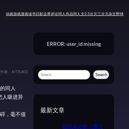
动画
游戏
漫画
读书
日影
业界评论
同人作品
同人文
2.5次元
三次元
杂文
野球
ERROR: user_id missing
文作者：
AITSUKO
S
Search
e
的同人
a
把人吸进异
r
c
最新文章
碍，毫不值
h
试以AI分析《魔力