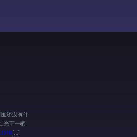
的响，周围还没有什
红光下一辆
TLD48
[…]