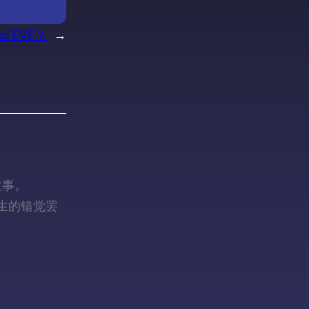
e of EVE？
→
故事。
生的错觉罢
。