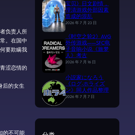
宝贝》日文剧情，
理清游戏外部因素
造成的混乱
2026 年 7 月 23 日
者负责人所
《时空之轮2》AVG
常。在国中
外传游戏——SFC电
何要欺瞒我
子音响小说《旅梦
人》考古
2026 年 7 月 16 日
青涩恋情的
小説家になろう
《ログ·ホライズ
身后的女生
ン》同人作品整理
2026 年 7 月 7 日
知的不可能