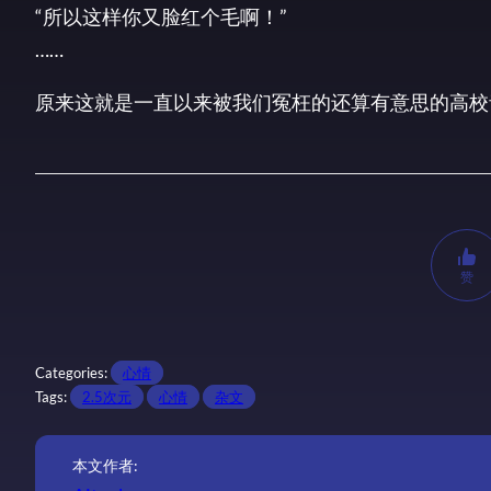
“所以这样你又脸红个毛啊！”
……
原来这就是一直以来被我们冤枉的还算有意思的高校
赞
Categories:
心情
Tags:
2.5次元
心情
杂文
本文作者: