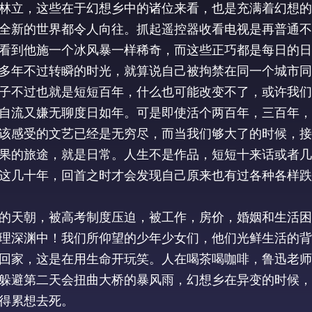
林立，这些在于幻想乡中的诸位来看，也是充满着幻想的
全新的世界都令人向往。抓起遥控器收看电视是再普通不
看到他施一个冰风暴一样稀奇，而这些正巧都是每日的日
多年不过转瞬的时光，就算说自己被拘禁在同一个城市同
子不过也就是短短百年，什么也可能改变不了，或许我们
自流又嫌无聊度日如年。可是即使活个两百年，三百年，
该感受的文艺已经是无穷尽，而当我们够大了的时候，接
果的旅途，就是日常。人生不是作品，短短十来话或者几
这几十年，回首之时才会发现自己原来也有过各种各样跌
的天朝，被高考制度压迫，被工作，房价，婚姻和生活困
理深渊中！我们所仰望的少年少女们，他们光鲜生活的背
回家，这是在用生命开玩笑。人在喝茶喝咖啡，鲁迅老师
躲避第二天会扭曲大桥的暴风雨，幻想乡在异变的时候，
得累想去死。