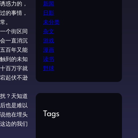
新闻
诱惑力的，
日影
过的事情，
未分类
常。
杂文
一个街区同
游戏
会一直消沉
漫画
五百年又能
读书
触到的未知
野球
十百万字就
宕起伏不逊
扰？天知道
后也是难以
Tags
说他在埋头
这边的我们