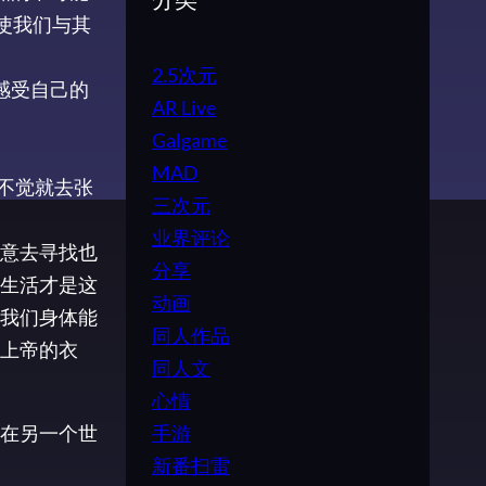
分类
使我们与其
2.5次元
感受自己的
AR Live
Galgame
MAD
不觉就去张
三次元
业界评论
意去寻找也
分享
生活才是这
动画
我们身体能
同人作品
上帝的衣
同人文
心情
手游
在另一个世
新番扫雷