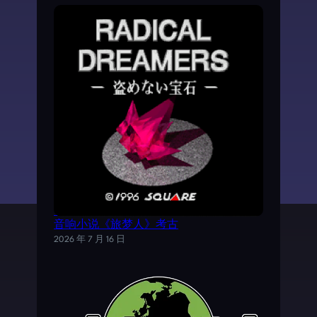
《时空之轮2》AVG外传游戏——SFC电子
音响小说《旅梦人》考古
2026 年 7 月 16 日