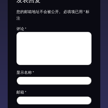
发表回复
您的邮箱地址不会被公开。
必填项已用
*
标
注
评论
*
显示名称
*
邮箱
*