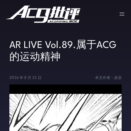
AR LIVE Vol.89.属于ACG
的运动精神
2016 年 8 月 31 日
本文作者：
炎语