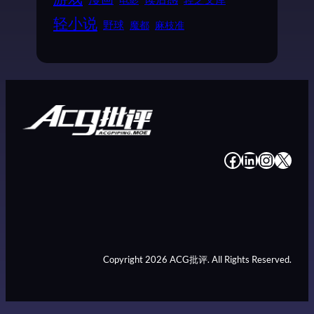
轻小说
野球
魔都
麻枝准
#
#
#
#
Copyright 2026 ACG批评. All Rights Reserved.