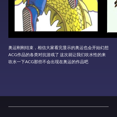
奥运刚刚结束，相信大家看完显示的奥运也会开始幻想
ACG作品的各类对抗游戏了 这次就让我们吹水性的来
吹水一下ACG那些不会出现在奥运的作品吧