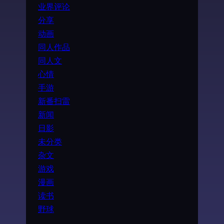
业界评论
分享
动画
同人作品
同人文
心情
手游
新番扫雷
新闻
日影
未分类
杂文
游戏
漫画
读书
野球