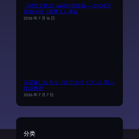
《时空之轮2》AVG外传游戏——SFC电子
音响小说《旅梦人》考古
2026 年 7 月 16 日
小説家になろう《ログ·ホライズン》同人
作品整理
2026 年 7 月 7 日
分类