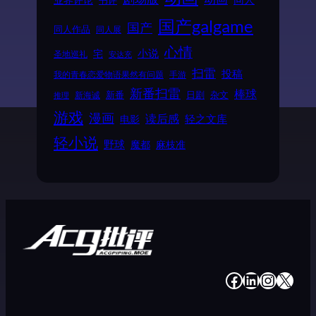
国产galgame
国产
同人作品
同人展
心情
小说
宅
圣地巡礼
安达充
扫雷
投稿
我的青春恋爱物语果然有问题
手游
新番扫雷
棒球
新番
日剧
杂文
新海诚
推理
游戏
漫画
读后感
电影
轻之文库
轻小说
野球
魔都
麻枝准
#
#
#
#