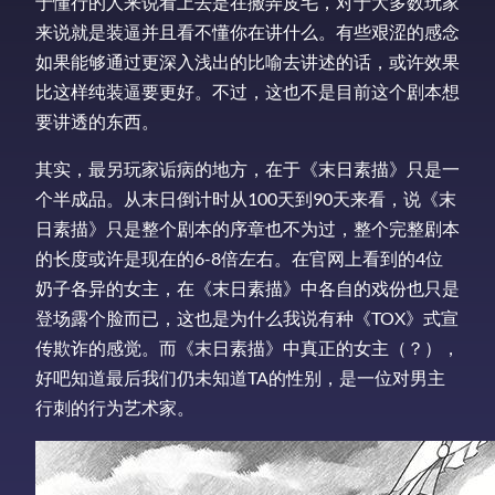
于懂行的人来说看上去是在搬弄皮毛，对于大多数玩家
来说就是装逼并且看不懂你在讲什么。有些艰涩的感念
如果能够通过更深入浅出的比喻去讲述的话，或许效果
比这样纯装逼要更好。不过，这也不是目前这个剧本想
要讲透的东西。
其实，最另玩家诟病的地方，在于《末日素描》只是一
个半成品。从末日倒计时从100天到90天来看，说《末
日素描》只是整个剧本的序章也不为过，整个完整剧本
的长度或许是现在的6-8倍左右。在官网上看到的4位
奶子各异的女主，在《末日素描》中各自的戏份也只是
登场露个脸而已，这也是为什么我说有种《TOX》式宣
传欺诈的感觉。而《末日素描》中真正的女主（？），
好吧知道最后我们仍未知道TA的性别，是一位对男主
行刺的行为艺术家。