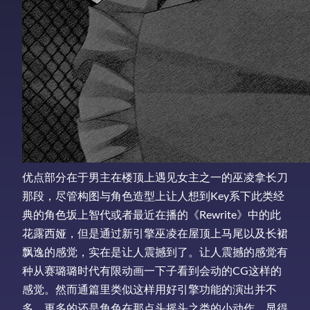
优点部分在于男主在楼顶上遇见女主之一的巫凌拿长刀
那段，尽管构图与角色造型上让人想到Key系下此类经
典的角色坂上智代或者最近在播的《Rewrite》中的此
花露西娅，但是通过新引擎巫凌在屋顶上马尾以及长裙
飘逸的感觉，实在是让人震撼到了。让人震撼的感觉有
种从赛璐璐时代有限动画一下子看到会动的CG这样的
感觉。然而通篇里类似这样用好引擎功能的演出并不
多，更多的还是角色在那点头摇头之类的小动作，显得