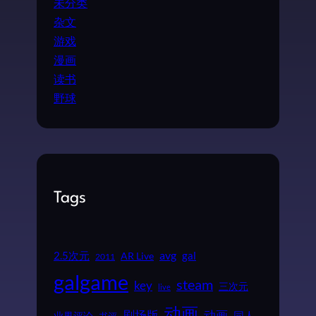
未分类
杂文
游戏
漫画
读书
野球
Tags
2.5次元
avg
gal
AR Live
2011
galgame
steam
key
三次元
live
动画
动画
剧场版
同人
业界评论
书评