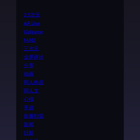
2.5次元
AR Live
Galgame
MAD
三次元
业界评论
分享
动画
同人作品
同人文
心情
手游
新番扫雷
新闻
日影