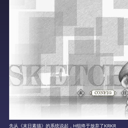
先从《末日素描》的系统说起，H组终于放弃了KRKR