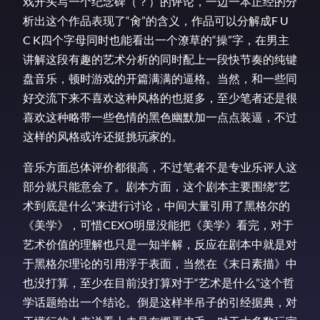
戏开头写一个纪念碑（？）的评论，一边一本正经的分
析出这个作品表现了“肏”的含义，作品可以分解成F U
C K四个字母同时也能看出一个潦草的“操”字，在男主
讲解这段有趣的艺术分析的同时配上一段快节奏的纯键
盘音乐，顿时游戏的开篇满满的逼格。当然，和一些同
好交流下来不喜欢这种风格的也挺多，至少笔者还是很
喜欢这种略带一些色情的黑色幽默加一点点装逼，不过
这样的风格或许还挺挑玩家的。
音乐方面总体评价都很高，不过笔者不是专业乐评人这
部分就只能意会了。剧本方面，这个剧本主要围绕“艺
术到底是什么”来进行讨论，中间大量引用了黑格尔的
《美学》，可惜CEXO明显没能把《美学》看完，对于
艺术价值的理解也只是一知半解，反应在剧本中就是对
于黑格尔理论的引用浮于表面，当然在《末日素描》中
也没打算，至少在目前没打算对于“艺术是什么”这个哲
学话题给出一个结论。倒是这样半吊子的引经据典，对