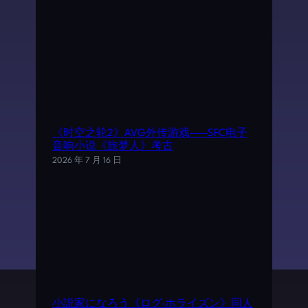
《时空之轮2》AVG外传游戏——SFC电子
音响小说《旅梦人》考古
2026 年 7 月 16 日
小説家になろう《ログ·ホライズン》同人