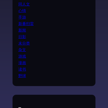
同人文
心情
手游
新番扫雷
新闻
日影
未分类
杂文
游戏
漫画
读书
野球