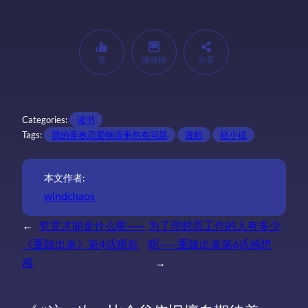
赞
微海报
分享
Categories:
读书
Tags:
我的青春恋爱物语果然有问题
渡航
轻小说
本文作者:
windchaos
←
究竟才能是什么呢——
为了理想而工作的人有多少
《重版出来》第4话观后
呢——重版出来第6话感想
感
→