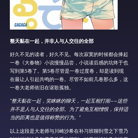
整天黏在一起，并非人与人交往的全部
好久不见的读者，好久不见。每次寂寞的时候都会捧起
一卷《大春物》小说慢慢品尝，小说读后感的坑终于也
写到第5卷了。第5卷尽管是一卷过度卷，却是读到现
在最让人引起共鸣的一卷。尽管不如前几卷那么多，这
一卷大老师依旧在讴歌孤独。
“整天黏在一起，笑眯眯的聊天，一起互相打闹——这些
并不是人与人交往的全部。为了避免互相憎恨，保持适
当的距离也是值得称赞的行为。”
以上这段是大老师与川崎沙希在补习班聊到雪之下雪乃