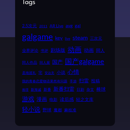
Tags
2.5次元
avg
gal
AR Live
2011
galgame
steam
key
三次元
live
动画
动画
剧场版
同人
业界评论
书评
国产galgame
国产
同人作品
同人展
心情
小说
宅
圣地巡礼
安达充
扫雷
投稿
我的青春恋爱物语果然有问题
手游
新番扫雷
棒球
新番
日剧
杂文
新海诚
推理
游戏
漫画
读后感
电影
轻之文库
轻小说
野球
魔都
麻枝准