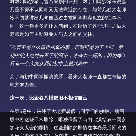
时对川崎沙希与雪乃关系的评判，对于川崎沙希来说雪
乃是不得不认同却又无法靠近的存在。与前几卷大老师
冷不防就讲出几句自己过去被同学抛弃孤立的往事不
同，这一卷更多的让人感到，在经历了这些过往之后大
老师是如何主动避免人与人之间的交往。
“尽管不是什么值得炫耀的事，但我可是为了上同一所
初中的人绝对去不了的高中，才奋力一搏的，因为每年
只有一个人能从我们初中上总武高中。”
为了与初中同学撇清关系，看来大老师一直都在奇怪的
地方努力着。
这一次，比企谷八幡依旧不相信自己
在第5卷中，讲述了大老师暑假与同学们的接触。动画
版中将这些日常删除，唯独保留了与由比浜结衣一同参
加花火大会的剧情。这些删除的剧情在本卷最后回收的
相当完美这点放在后面在讲，而在与结衣的“约会”中，