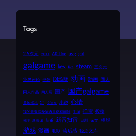
Tags
2.5次元
avg
gal
AR Live
2011
galgame
steam
key
三次元
live
动画
动画
剧场版
同人
业界评论
书评
国产galgame
国产
同人作品
同人展
心情
小说
宅
圣地巡礼
安达充
扫雷
投稿
我的青春恋爱物语果然有问题
手游
新番扫雷
棒球
新番
日剧
杂文
新海诚
推理
游戏
漫画
读后感
电影
轻之文库