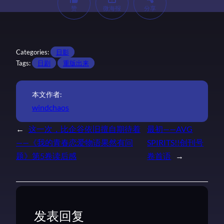
赞
微海报
分享
Categories:
日影
Tags:
日剧
重版出来
本文作者:
windchaos
←
这一次，比企谷依旧擅自期待着
最初——AVG
——《我的青春恋爱物语果然有问
SPIRITS!!创刊号
题》第5卷读后感
卷首语
→
发表回复