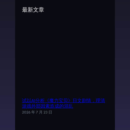
c
最新文章
h
试以AI分析《魔力宝贝》日文剧情，理清
游戏外部因素造成的混乱
2026 年 7 月 23 日