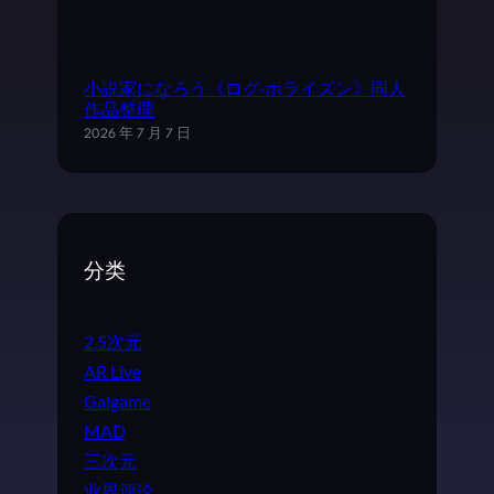
小説家になろう《ログ·ホライズン》同人
作品整理
2026 年 7 月 7 日
分类
2.5次元
AR Live
Galgame
MAD
三次元
业界评论