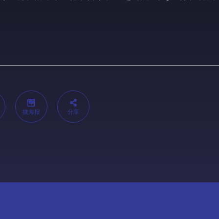
微海报
分享