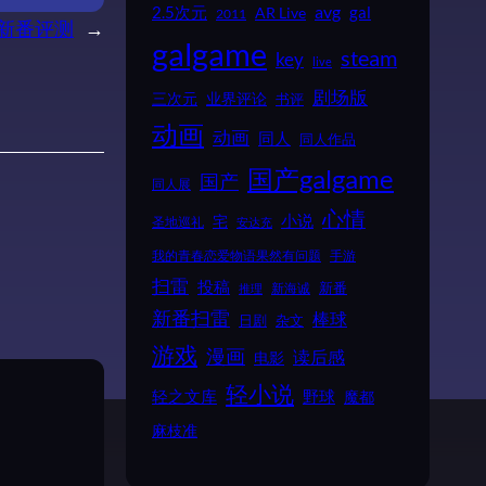
2.5次元
avg
gal
AR Live
2011
1月新番评测
→
galgame
steam
key
live
剧场版
业界评论
三次元
书评
动画
动画
同人
同人作品
国产galgame
国产
同人展
心情
小说
宅
圣地巡礼
安达充
我的青春恋爱物语果然有问题
手游
扫雷
投稿
新番
新海诚
推理
新番扫雷
棒球
日剧
杂文
游戏
漫画
读后感
电影
轻小说
野球
轻之文库
魔都
麻枝准