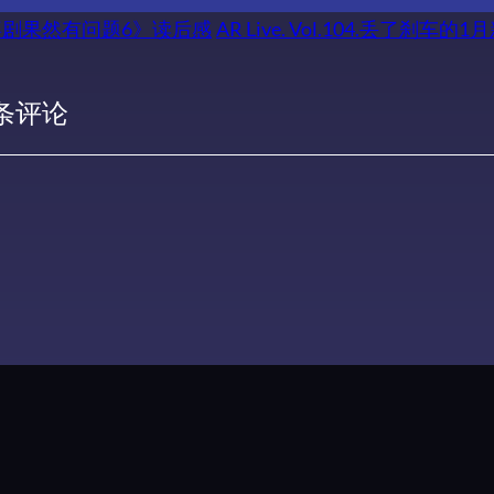
剧果然有问题6》读后感
AR Live. Vol.104.丢了刹车的
 条评论