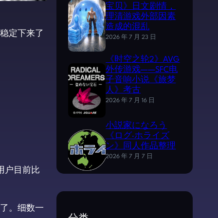
宝贝》日文剧情，
理清游戏外部因素
造成的混乱
稳定下来了
2026 年 7 月 23 日
《时空之轮2》AVG
外传游戏——SFC电
子音响小说《旅梦
人》考古
2026 年 7 月 16 日
小説家になろう
《ログ·ホライズ
ン》同人作品整理
2026 年 7 月 7 日
用户目前比
了。细数一