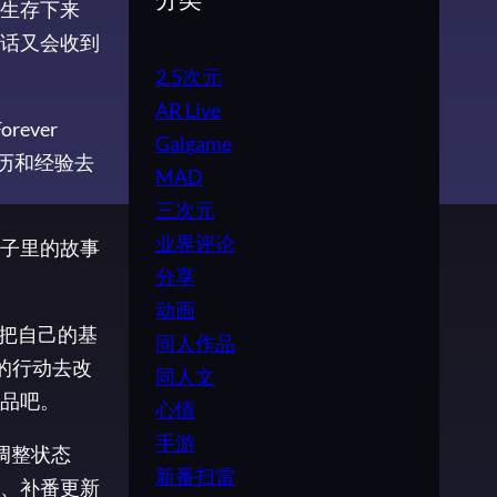
分类
生存下来
话又会收到
2.5次元
AR Live
ever
Galgame
历和经验去
MAD
三次元
业界评论
子里的故事
分享
动画
把自己的基
同人作品
的行动去改
同人文
品吧。
心情
手游
调整状态
新番扫雷
、补番更新