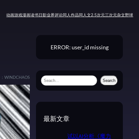
动画
游戏
漫画
读书
日影
业界评论
同人作品
同人文
2.5次元
三次元
杂文
野球
ERROR: user_id missing
者：
WINDCHAOS
S
Search
e
a
r
c
最新文章
h
试以AI分析《魔力