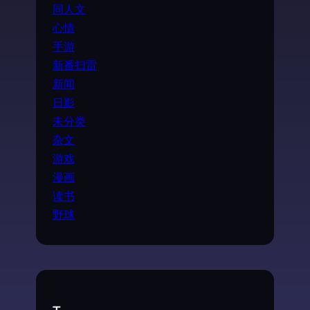
同人文
心情
手游
新番扫雷
新闻
日影
未分类
杂文
游戏
漫画
读书
野球