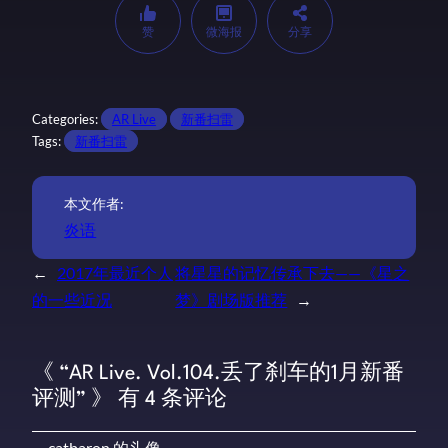
赞
微海报
分享
Categories:
AR Live
新番扫雷
Tags:
新番扫雷
本文作者:
炎语
←
2017年最近个人
将星星的记忆传承下去——《星之
的一些近况
梦》剧场版推荐
→
《 “AR Live. Vol.104.丢了刹车的1月新番
评测” 》 有 4 条评论