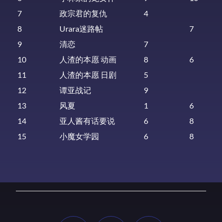
7
政宗君的复仇
4
8
Urara迷路帖
7
9
清恋
7
10
人渣的本愿 动画
8
6
11
人渣的本愿 日剧
5
12
谭亚战记
9
13
风夏
1
6
14
亚人酱有话要说
6
8
15
小魔女学园
6
8