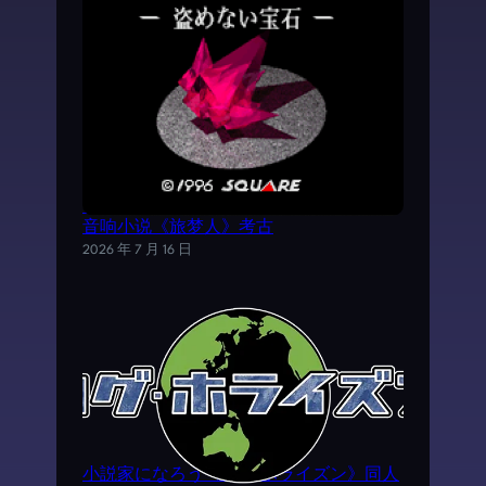
《时空之轮2》AVG外传游戏——SFC电子
音响小说《旅梦人》考古
2026 年 7 月 16 日
小説家になろう《ログ·ホライズン》同人