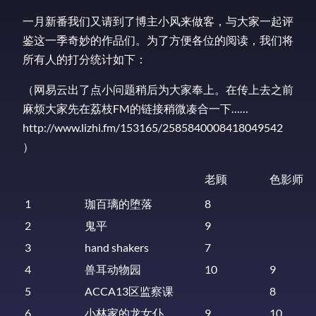
一月新番我们又请到了博主小风来做客，与大家一起评
鉴这一季奇妙的作品们。为了方便各位的阅读，我们将
所有人的打分统计如下：
（网易云出了点小问题稍后为大家奉上。在传上去之前
麻烦大家先在荔枝FM的链接稍微凑合一下……
http://www.lizhi.fm/153165/2585840008418049542
）
老顾
色影师
1
珈百璃的堕落
8
2
鬼平
9
3
hand shakers
7
4
兽耳动物园
10
9
5
ACCA13区监察课
8
6
小林家的龙女仆
9
10