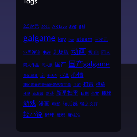
Tags
2.5次元
avg
gal
AR Live
2011
galgame
steam
key
三次元
live
动画
动画
剧场版
同人
业界评论
书评
国产galgame
国产
同人作品
同人展
心情
小说
宅
圣地巡礼
安达充
扫雷
投稿
我的青春恋爱物语果然有问题
手游
新番扫雷
棒球
新番
日剧
杂文
新海诚
推理
游戏
漫画
读后感
电影
轻之文库
轻小说
野球
魔都
麻枝准