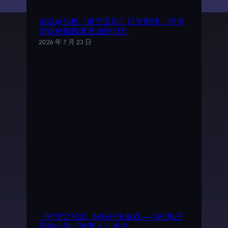
试以AI分析《魔力宝贝》日文剧情，理清
游戏外部因素造成的混乱
2026 年 7 月 23 日
《时空之轮2》AVG外传游戏——SFC电子
音响小说《旅梦人》考古