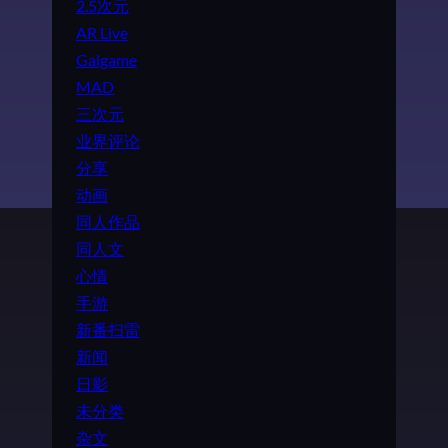
2.5次元
AR Live
Galgame
MAD
三次元
业界评论
分享
动画
同人作品
同人文
心情
手游
新番扫雷
新闻
日影
未分类
杂文