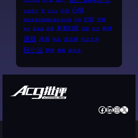
同人展
心情
小说
宅
圣地巡礼
安达充
扫雷
投稿
我的青春恋爱物语果然有问题
手游
新番扫雷
棒球
新番
日剧
杂文
新海诚
推理
游戏
漫画
读后感
电影
轻之文库
轻小说
野球
魔都
麻枝准
#
#
#
#