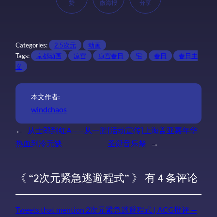
赞
微海报
分享
Categories:
2.5次元
动画
Tags:
京都动画
凉宫
凉宫春日
宅
春日
春日主
义
本文作者:
windchaos
←
从士郎到红A——从一腔
[活动宣传]上海盖亚嘉年华
热血到冷无缺
圣诞音乐祭
→
《 “2次元紧急逃避程式” 》 有 4 条评论
Tweets that mention 2次元紧急逃避程式 | ACG批评 —