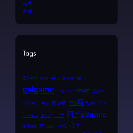
读书
野球
Tags
2.5次元
avg
gal
AR Live
2011
galgame
steam
key
三次元
live
动画
动画
剧场版
同人
业界评论
书评
国产galgame
国产
同人作品
同人展
心情
小说
宅
圣地巡礼
安达充