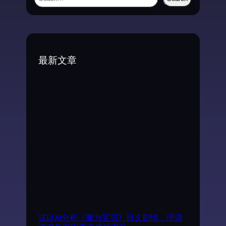
e
a
r
c
最新文章
h
试以AI分析《魔力宝贝》日文剧情，理清