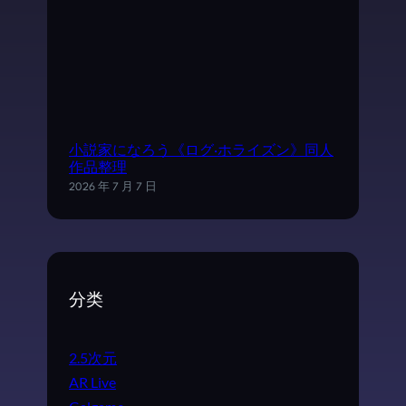
小説家になろう《ログ·ホライズン》同人
作品整理
2026 年 7 月 7 日
分类
2.5次元
AR Live