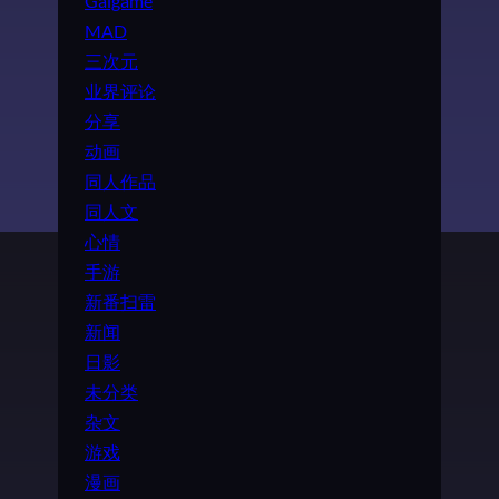
Galgame
MAD
三次元
业界评论
分享
动画
同人作品
同人文
心情
手游
新番扫雷
新闻
日影
未分类
杂文
游戏
漫画