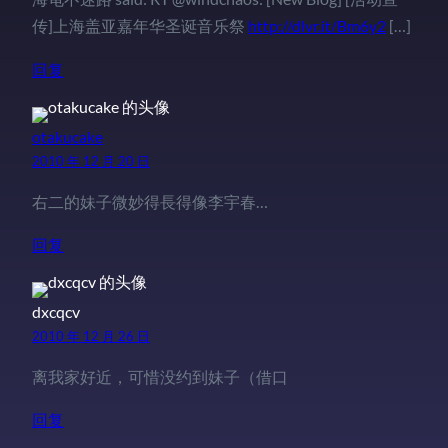
传]上海盖亚嘉年华圣诞音乐祭
http://dlvr.it/Bm6y2
[…]
回复
otakucake
2010 年 12 月 20 日
右二的妹子微妙得長得像李宇春…
回复
dxcqcv
2010 年 12 月 26 日
离我家好近，可惜没约到妹子（借口
回复