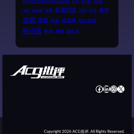
扫雷
投稿
我的青春恋爱物语果然有问题
手游
新番扫雷
棒球
新番
日剧
杂文
新海诚
推理
游戏
漫画
读后感
电影
轻之文库
轻小说
野球
魔都
麻枝准
#
#
#
#
Copyright 2026 ACG批评. All Rights Reserved.