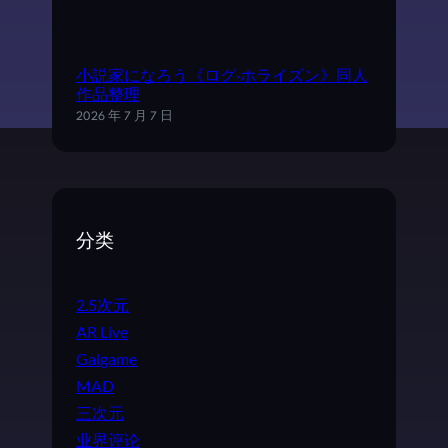
小説家になろう《ログ·ホライズン》同人
作品整理
2026 年 7 月 7 日
分类
2.5次元
AR Live
Galgame
MAD
三次元
业界评论