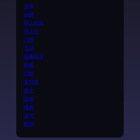
分享
动画
同人作品
同人文
心情
手游
新番扫雷
新闻
日影
未分类
杂文
游戏
漫画
读书
野球