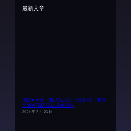
c
最新文章
h
试以AI分析《魔力宝贝》日文剧情，理清
游戏外部因素造成的混乱
2026 年 7 月 23 日