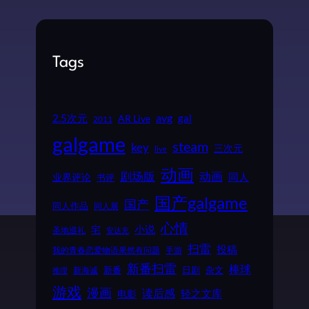
Tags
2.5次元
avg
gal
AR Live
2011
galgame
steam
key
三次元
live
动画
动画
剧场版
同人
业界评论
书评
国产galgame
国产
同人作品
同人展
心情
小说
宅
圣地巡礼
安达充
扫雷
投稿
我的青春恋爱物语果然有问题
手游
新番扫雷
棒球
新番
日剧
杂文
新海诚
推理
游戏
漫画
读后感
电影
轻之文库