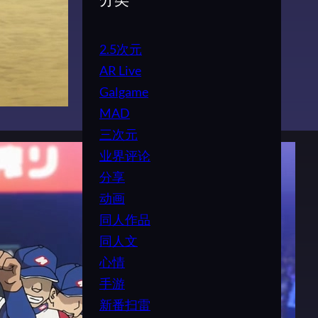
分类
2.5次元
AR Live
Galgame
MAD
三次元
业界评论
分享
动画
同人作品
同人文
心情
手游
新番扫雷