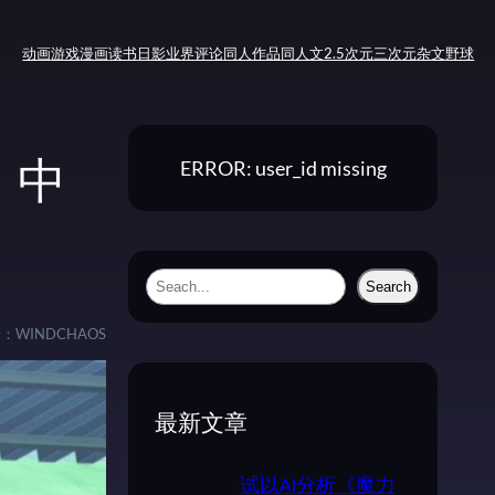
动画
游戏
漫画
读书
日影
业界评论
同人作品
同人文
2.5次元
三次元
杂文
野球
ERROR: user_id missing
》中
S
Search
e
者：
WINDCHAOS
a
r
c
最新文章
h
试以AI分析《魔力