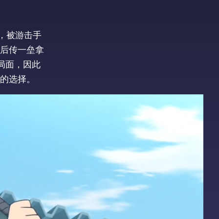
球，被游击手
后传一垒拿
局面，因此
的选择。