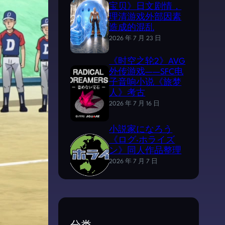
宝贝》日文剧情，
理清游戏外部因素
造成的混乱
2026 年 7 月 23 日
《时空之轮2》AVG
外传游戏——SFC电
子音响小说《旅梦
人》考古
2026 年 7 月 16 日
小説家になろう
《ログ·ホライズ
ン》同人作品整理
2026 年 7 月 7 日