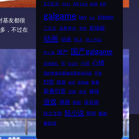
2.5次元
avg
gal
AR Live
2011
galgame
steam
key
live
对基友都很
剧场版
业界评论
三次元
书评
多，不过在
动画
动画
同人
同人作品
国产galgame
国产
同人展
心情
小说
宅
圣地巡礼
安达充
我的青春恋爱物语果然有问题
手游
扫雷
投稿
新番
新海诚
推理
新番扫雷
棒球
日剧
杂文
游戏
漫画
读后感
电影
轻小说
野球
轻之文库
魔都
麻枝准